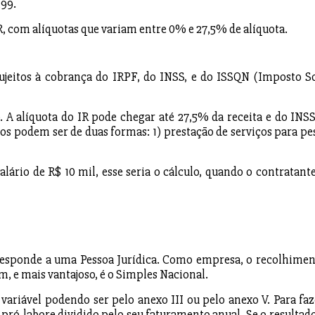
,99.
, com alíquotas que variam entre 0% e 27,5% de alíquota.
sujeitos à cobrança do IRPF, do INSS, e do ISSQN (Imposto S
o. A alíquota do IR pode chegar até 27,5% da receita e do INSS
tos podem ser de duas formas: 1) prestação de serviços para pe
rio de R$ 10 mil, esse seria o cálculo, quando o contratante
rresponde a uma Pessoa Jurídica. Como empresa, o recolhimen
, e mais vantajoso, é o Simples Nacional.
 variável podendo ser pelo anexo III ou pelo anexo V. Para faz
u pró-labore dividido pelo seu faturamento anual. Se o resultado