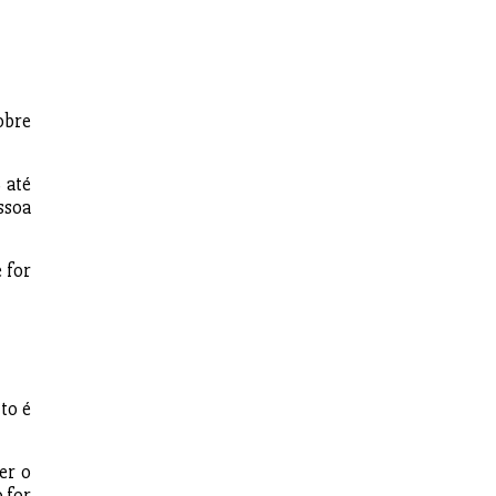
obre
 até
ssoa
 for
to é
er o
 for