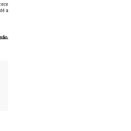
rece
té a
mão.