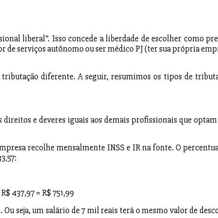
sional liberal”. Isso concede a liberdade de escolher como pre
or de serviços autônomo ou ser médico PJ (ter sua própria emp
ibutação diferente. A seguir, resumimos os tipos de tribut
direitos e deveres iguais aos demais profissionais que optam
a empresa recolhe mensalmente INSS e IR na fonte. O percentua
3,57:
 R$ 437,97 = R$ 751,99
. Ou seja, um salário de 7 mil reais terá o mesmo valor de desc