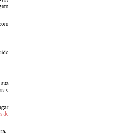
agem
 com
uido
 sua
os e
agar
s de
ra.