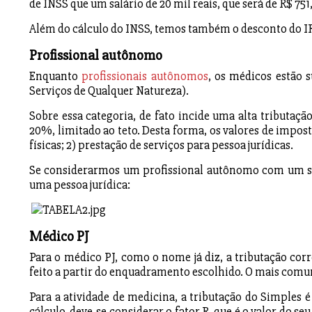
de INSS que um salário de 20 mil reais, que será de R$ 751
Além do cálculo do INSS, temos também o desconto do IR
Profissional autônomo
Enquanto
profissionais autônomos
, os médicos estão 
Serviços de Qualquer Natureza).
Sobre essa categoria, de fato incide uma alta tributaçã
20%, limitado ao teto. Desta forma, os valores de impos
físicas; 2) prestação de serviços para pessoa jurídicas.
Se considerarmos um profissional autônomo com um salá
uma pessoa jurídica:
Médico PJ
Para o médico PJ, como o nome já diz, a tributação co
feito a partir do enquadramento escolhido. O mais comum
Para a atividade de medicina, a tributação do Simples é
cálculo, deve-se considerar o fator R, que é o valor do se