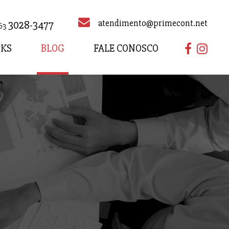
atendimento@primecont.net
3028-3477
63
NKS
BLOG
FALE CONOSCO