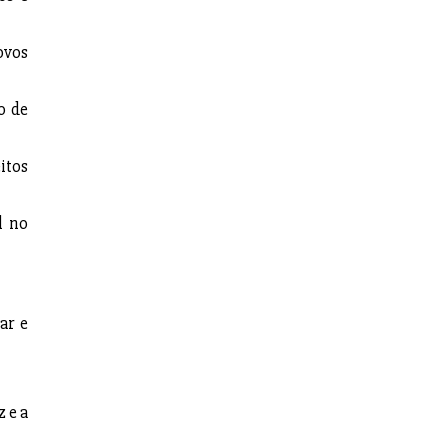
ovos
o de
itos
l no
ar e
 e a