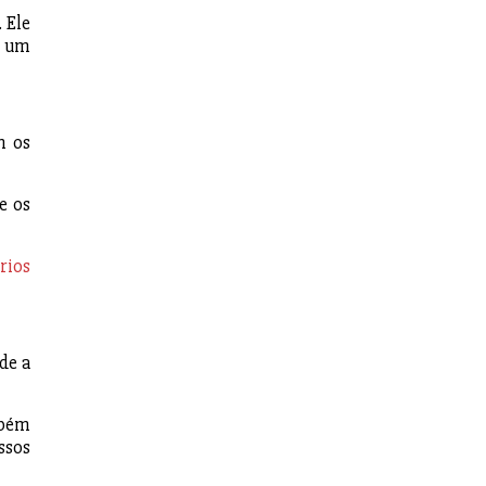
 Ele
r um
m os
e os
rios
de a
mbém
ssos