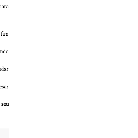
para
 fim
ando
udar
esa?
 seu