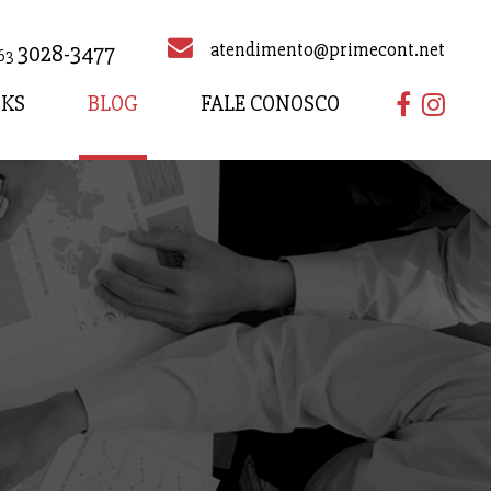
atendimento@primecont.net
3028-3477
63
NKS
BLOG
FALE CONOSCO