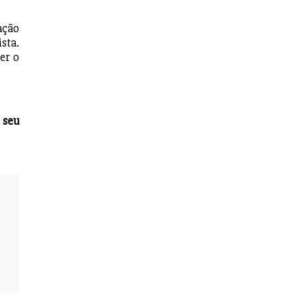
ação
sta.
er o
 seu