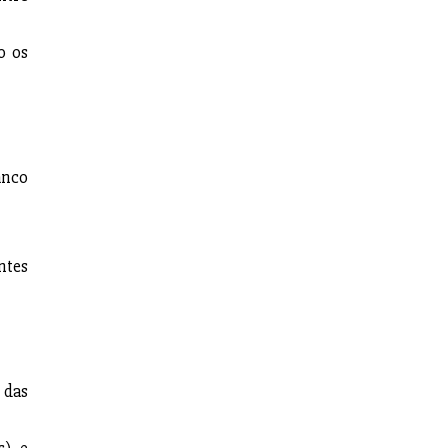
o os
anco
ntes
 das