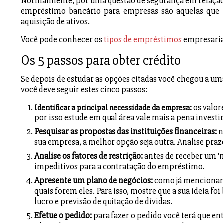
Normalmente, por uma questão de segurança em relação 
empréstimo bancário para empresas são aquelas que i
aquisição de ativos.
Você pode conhecer os
tipos de empréstimos
empresaria
Os 5 passos para obter crédito
Se depois de estudar as opções citadas você chegou a uma
você deve seguir estes cinco passos:
os valor
Identificar a principal necessidade da empresa:
por isso estude em qual área vale mais a pena investir
Pesquisar as propostas das instituições financeiras:
n
sua empresa, a melhor opção seja outra. Analise prazo
Analise os fatores de restrição:
antes de receber um ‘n
impeditivos para a contratação do empréstimo.
Apresente um plano de negócios:
como já mencionamo
quais forem eles. Para isso, mostre que a sua ideia 
lucro e previsão de quitação de dívidas.
Efetue o pedido:
para fazer o pedido você terá que ent