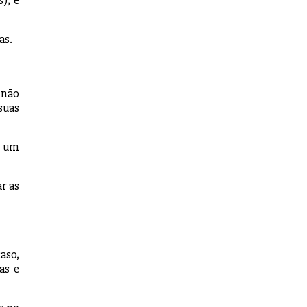
), e
as.
 não
suas
é um
r as
aso,
as e