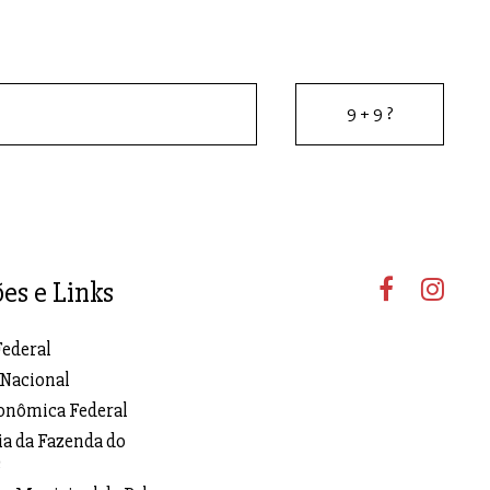
ões e Links
Federal
 Nacional
onômica Federal
ia da Fazenda do
s