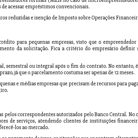
preendedores formais (MEIs no caso de microempreendedores
es de acessar empréstimos convencionais.
juros reduzidas e isenção de Imposto sobre Operações Financeir
 crédito para pequenas empresas, visto que o empreendedor
ento da solicitação. Fica a critério do empresário definir 
 semestral ou integral após o fim do contrato. No entanto, 
 prazo, já que o parcelamento costuma ser apenas de 12 meses.
equenas e médias empresas que precisam de recursos para paga
iro.
s pelos correspondentes autorizados pelo Banco Central. No c
s de serviços, atendendo clientes de instituições financeir
erecê-los ao mercado.