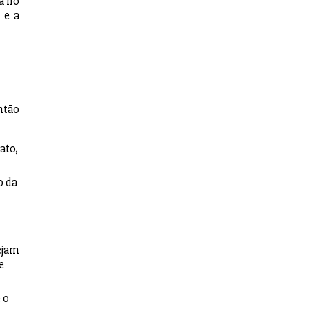
a no
 e a
ntão
ato,
o da
ejam
e
 o