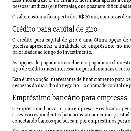
Essa modalidade é, no entanto, destinada apenas a em
pessoas jurídicas (e informais), que possuem dificuldad
O valor costuma ficar perto dos R$ 20 mil, com taxas de 
Crédito para capital de giro
O crédito para capital de giro é uma ótima opção de
precisa apresentar a finalidade do empréstimo no mom
prioridades ao longo do investimento.
As opções de pagamento incluem o pagamento bimestral,
tipo de crédito mais interessante para demandas a curto
Esta é uma opção interessante de financiamento para p
despesas do dia a dia do negócio – o chamado capital de g
Empréstimo bancário para empresas
O empréstimo bancário para empresas é realizado apena
esses correspondentes bancários atuam como prestadore
conectando bancos que buscam por empréstimos para of