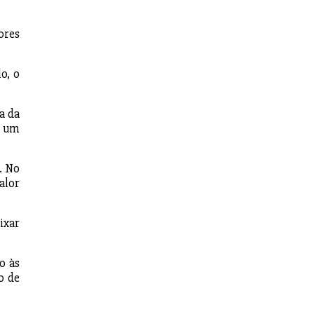
ores
o, o
a da
s um
. No
valor
ixar
o às
o de