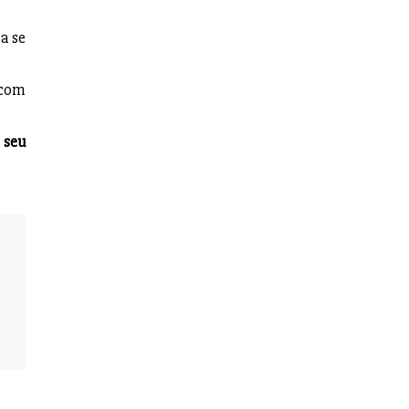
a se
 com
 seu