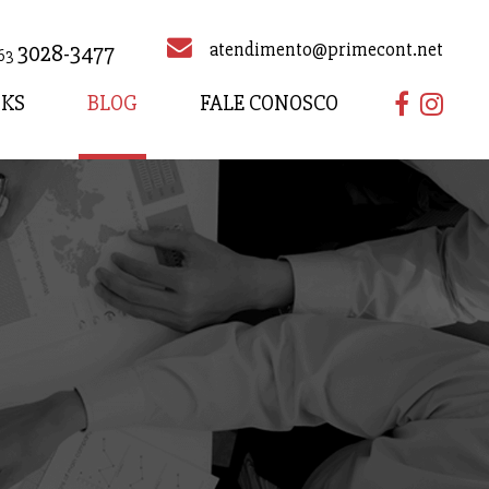
atendimento@primecont.net
3028-3477
63
NKS
BLOG
FALE CONOSCO