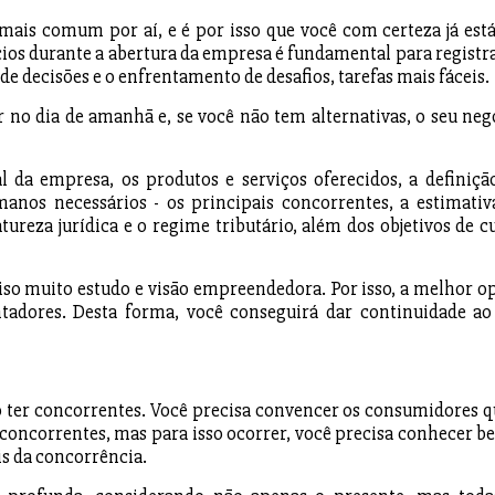
ais comum por aí, e é por isso que você com certeza já está
ios durante a abertura da empresa é fundamental para registra
de decisões e o enfrentamento de desafios, tarefas mais fáceis.
r no dia de amanhã e, se você não tem alternativas, o seu neg
 da empresa, os produtos e serviços oferecidos, a definiçã
umanos necessários - os principais concorrentes, a estimativ
reza jurídica e o regime tributário, além dos objetivos de cu
ciso muito estudo e visão empreendedora. Por isso, a melhor o
tadores. Desta forma, você conseguirá dar continuidade ao
ão ter concorrentes. Você precisa convencer os consumidores q
 concorrentes, mas para isso ocorrer, você precisa conhecer b
is da concorrência.