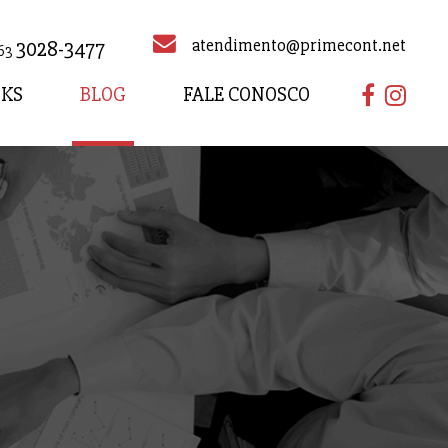
atendimento@primecont.net
3028-3477
63
NKS
BLOG
FALE CONOSCO