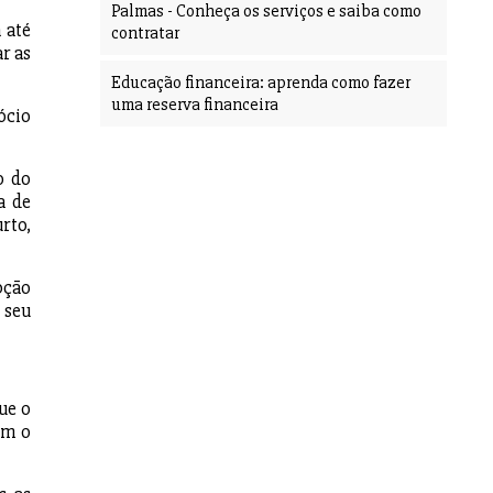
Palmas - Conheça os serviços e saiba como
 até
contratar
r as
Educação financeira: aprenda como fazer
uma reserva financeira
ócio
o do
a de
rto,
pção
 seu
ue o
em o