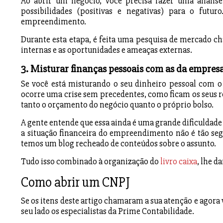
Ao abrir um negócio, você precisa fazer uma anális
possibilidades (positivas e negativas) para o futur
empreendimento.
Durante esta etapa, é feita uma pesquisa de mercado ch
internas e as oportunidades e ameaças externas.
3. Misturar finanças pessoais com as da empres
Se você está misturando o seu dinheiro pessoal com o
ocorre uma crise sem precedentes, como ficam os seus 
tanto o orçamento do negócio quanto o próprio bolso.
A gente entende que essa ainda é uma grande dificuldad
a situação financeira do empreendimento não é tão segu
temos um blog recheado de conteúdos sobre o assunto.
Tudo isso combinado à organização do
livro caixa
, lhe d
Como abrir um CNPJ
Se os itens deste artigo chamaram a sua atenção e agora
seu lado os especialistas da Prime Contabilidade.