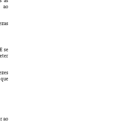
s as
o ao
ezas
E se
eter
ezes
 que
r ao