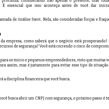
e profunda, considerando não apenas o presente, mas toda
o. É essencial que isso aconteça antes de você dar iníci
amada de Análise Swot. Nela, são consideradas forças e fraqu
a
 da empresa, como saberá que o negócio está prosperando? 
recursos de segurança? Você está correndo o risco de comprom
e para os micro e pequenos empreendedores, visto que muitas v
ra assim, mas é justamente para evitar esse tipo de situação
ará a disciplina financeira que você busca.
 você busca abrir um CNPJ com segurança, o próximo passo é te