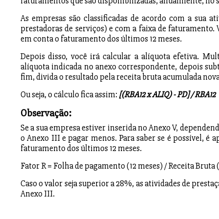
faturamentos que são disponibilizadas, anualmente, no si
As empresas são classificadas de acordo com a sua ati
prestadoras de serviços) e com a faixa de faturamento. 
em conta o faturamento dos últimos 12 meses.
Depois disso, você irá calcular a alíquota efetiva. Mu
alíquota indicada no anexo correspondente, depois subt
fim, divida o resultado pela receita bruta acumulada no
Ou seja, o cálculo fica assim:
[(RBA12 x ALIQ) - PD] / RBA12
Observação:
Se a sua empresa estiver inserida no Anexo V, dependend
o Anexo III e pagar menos. Para saber se é possível, é a
faturamento dos últimos 12 meses.
Fator R = Folha de pagamento (12 meses) / Receita Bruta 
Caso o valor seja superior a 28%, as atividades de presta
Anexo III.