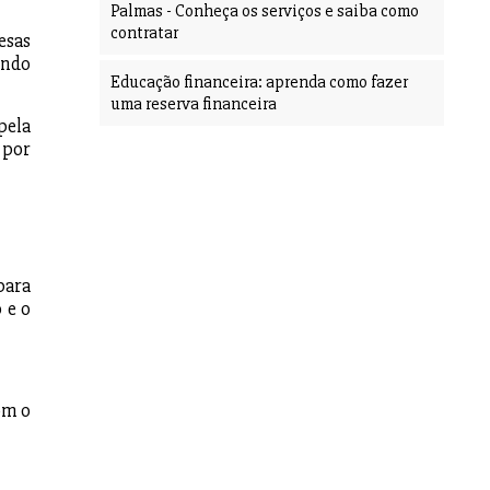
Palmas - Conheça os serviços e saiba como
contratar
esas
ando
Educação financeira: aprenda como fazer
uma reserva financeira
pela
 por
para
 e o
om o