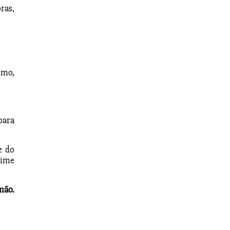
ras,
smo,
ara
e do
rime
mão.