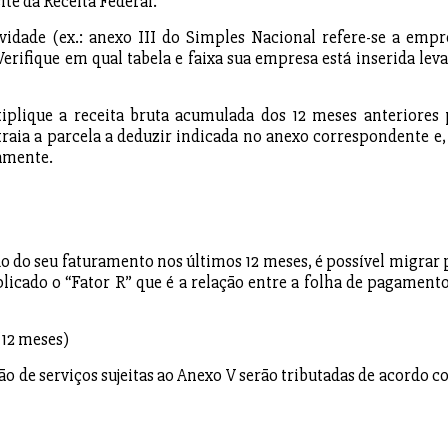
te da Receita Federal.
vidade (ex.: anexo III do Simples Nacional refere-se a empr
Verifique em qual tabela e faixa sua empresa está inserida lev
ltiplique a receita bruta acumulada dos 12 meses anteriores 
raia a parcela a deduzir indicada no anexo correspondente e,
vamente.
o do seu faturamento nos últimos 12 meses, é possível migrar 
plicado o “Fator R” que é a relação entre a folha de pagamento
(12 meses)
ção de serviços sujeitas ao Anexo V serão tributadas de acordo c