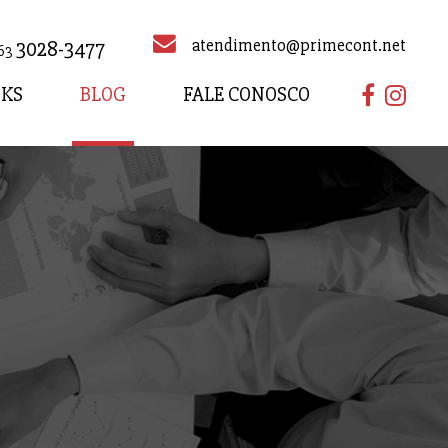
atendimento@primecont.net
3028-3477
63
NKS
BLOG
FALE CONOSCO